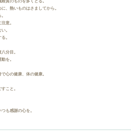
維質のものを多くとる。
に、熱いものはさましてから。
る。
に注意。
ない。
する。
腹八分目。
運動を。
で心の健康、体の健康。
ごすこと。
。
つも感謝の心を。
。