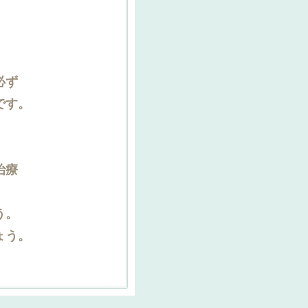
必ず
です。
治療
。
う。
ょう。