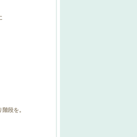
に
り階段を。