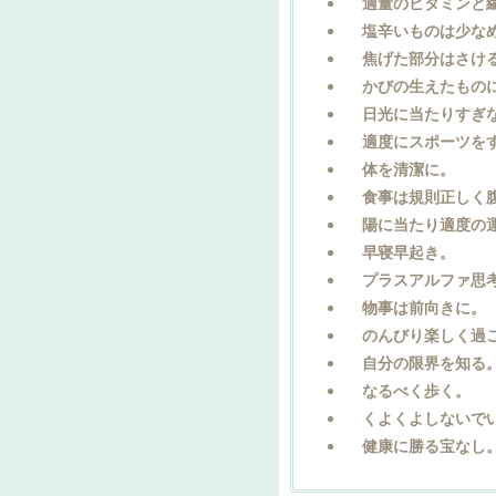
適量のビタミンと繊
塩辛いものは少なめ
焦げた部分はさけ
かびの生えたもの
日光に当たりすぎ
適度にスポーツを
体を清潔に。
食事は規則正しく
陽に当たり適度の
早寝早起き。
プラスアルファ思考
物事は前向きに。
のんびり楽しく過
自分の限界を知る
なるべく歩く。
くよくよしないでい
健康に勝る宝なし