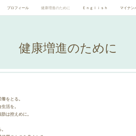
プロフィール
健康増進のために
Ｅｎｇｌｉｓｈ
マイナン
健康増進のために
養をとる。
食生活を。
肪は控えめに。
る。