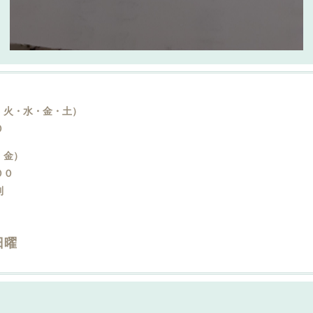
・火・水・金・土）
０
・金）
００
制
日曜