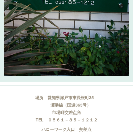
場所 愛知県瀬戸市東長根町35
瀬港線（国道363号）
市場町交差点角
TEL ０５６１－８５－１２１２
ハローワーク入口 交差点